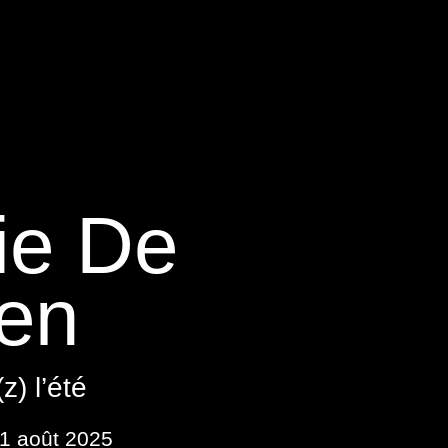
ie De
en
z) l’été
31 août 2025